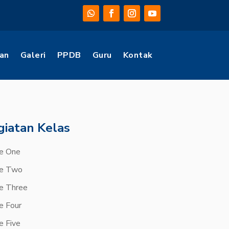
an
Galeri
PPDB
Guru
Kontak
giatan Kelas
e One
e Two
e Three
e Four
e Five