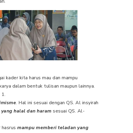
ah.
gai kader kita harus mau dan mampu
karya dalam bentuk tulisan maupun lainnya.
 1.
imisme
. Hal ini sesuai dengan QS. Al insyirah
yang halal dan haram
sesuai QS. Al-
r hasrus
mampu memberi teladan yang