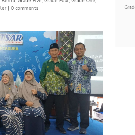
|
Berita
,
Grade Five
,
Grade Four
,
Grade One
,
Grad
ler
|
0 comments