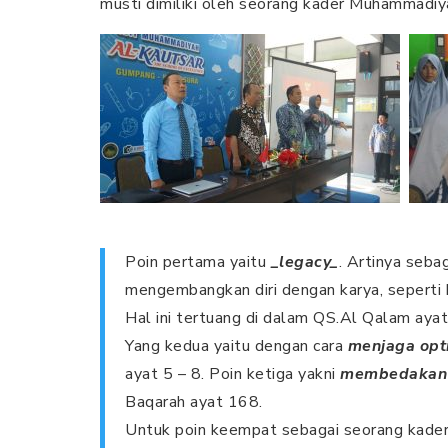
musti dimiliki oleh seorang kader Muhammadiy
Poin pertama yaitu
_legacy_
. Artinya seba
mengembangkan diri dengan karya, seperti 
Hal ini tertuang di dalam QS.Al Qalam ayat
Yang kedua yaitu dengan cara
menjaga opt
ayat 5 – 8. Poin ketiga yakni
membedakan 
Baqarah ayat 168.
Untuk poin keempat sebagai seorang kade