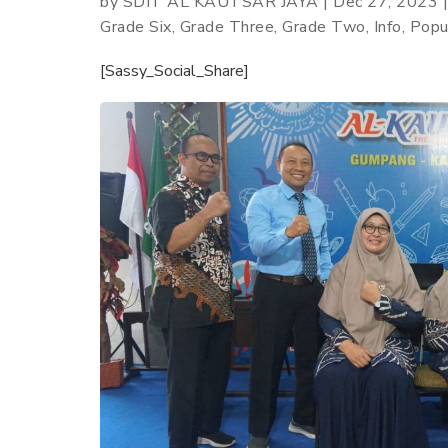
by
SDIT AL KAUTSAR JAYA
|
Dec 27, 2023
Grade Six
,
Grade Three
,
Grade Two
,
Info
,
Popu
[Sassy_Social_Share]