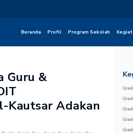
Beranda
Profil
Program Sekolah
Kegiat
a Guru &
Ke
DIT
Grad
Grad
-Kautsar Adakan
Grad
Grad
Grad