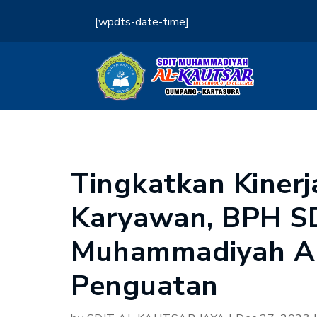
[wpdts-date-time]
Tingkatkan Kinerj
Karyawan, BPH S
Muhammadiyah Al
Penguatan