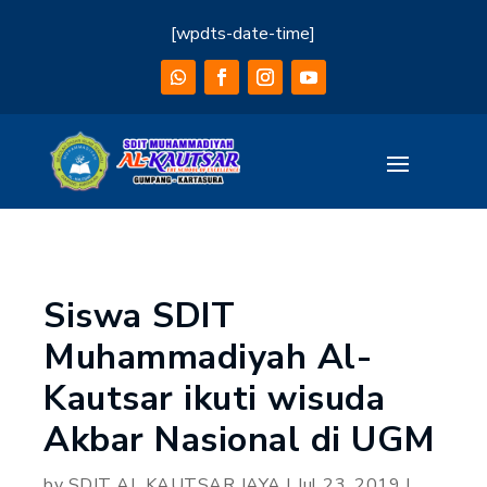
[wpdts-date-time]
Siswa SDIT
Muhammadiyah Al-
Kautsar ikuti wisuda
Akbar Nasional di UGM
by
SDIT AL KAUTSAR JAYA
|
Jul 23, 2019
|