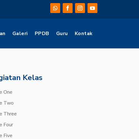
an
Galeri
PPDB
Guru
Kontak
giatan Kelas
e One
e Two
e Three
e Four
e Five