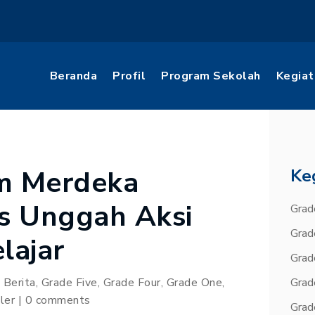
Beranda
Profil
Program Sekolah
Kegiat
rm Merdeka
Ke
s Unggah Aksi
Grad
Grad
lajar
Grad
|
Berita
,
Grade Five
,
Grade Four
,
Grade One
,
Grad
ler
|
0 comments
Grad