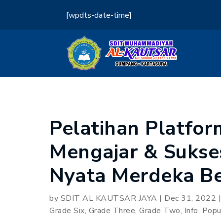
[wpdts-date-time]
Pelatihan Platfo
Mengajar & Sukse
Nyata Merdeka Be
by
SDIT AL KAUTSAR JAYA
|
Dec 31, 2022
Grade Six
,
Grade Three
,
Grade Two
,
Info
,
Popu