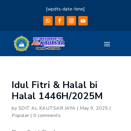
[wpdts-date-time]
Idul Fitri & Halal bi
Halal 1446H/2025M
by
SDIT AL KAUTSAR JAYA
|
May 9, 2025
|
Populer
|
0 comments