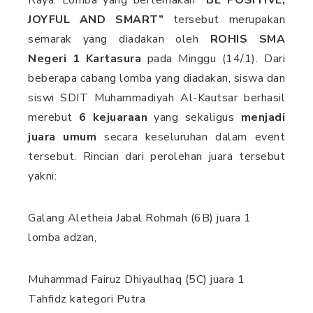
Raya. Lomba yang bertemakan
“BE POSITIVE,
JOYFUL AND SMART”
tersebut merupakan
semarak yang diadakan oleh
ROHIS SMA
Negeri 1 Kartasura
pada Minggu (14/1). Dari
beberapa cabang lomba yang diadakan, siswa dan
siswi SDIT Muhammadiyah Al-Kautsar berhasil
merebut
6 kejuaraan
yang sekaligus
menjadi
juara umum
secara keseluruhan dalam event
tersebut. Rincian dari perolehan juara tersebut
yakni:
Galang Aletheia Jabal Rohmah (6B) juara 1
lomba adzan,
Muhammad Fairuz Dhiyaulhaq (5C) juara 1
Tahfidz kategori Putra